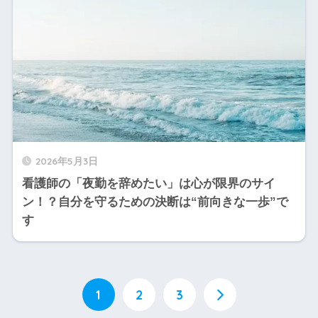
2026年5月3日
看護師の「夜勤を辞めたい」は心が限界のサイ
ン！？自分を守るための決断は“前向きな一歩”で
す
1
2
3