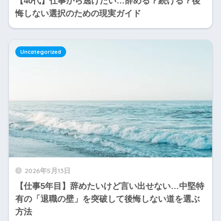
【40代】仕事から逃げたい…辞める？続ける？後
悔しない選択のための現実ガイド
Uncategorized
2026年5月13日
【仕事5年目】辞めたいけど言い出せない…中堅特
有の「退職の壁」を突破して後悔しない道を選ぶ
方法