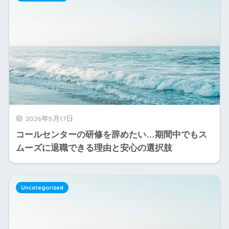
2026年5月17日
コールセンターの研修を辞めたい…期間中でもス
ムーズに退職できる理由と安心の選択肢
Uncategorized