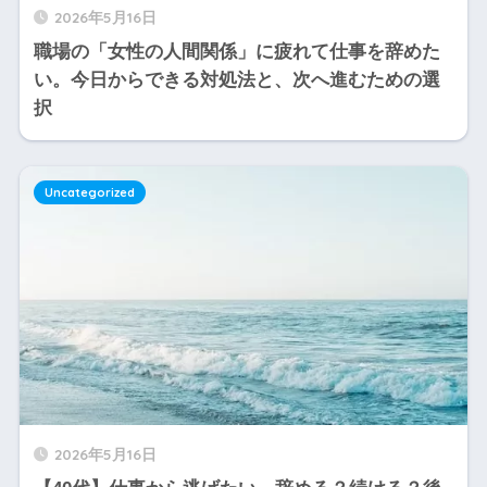
2026年5月16日
職場の「女性の人間関係」に疲れて仕事を辞めた
い。今日からできる対処法と、次へ進むための選
択
Uncategorized
2026年5月16日